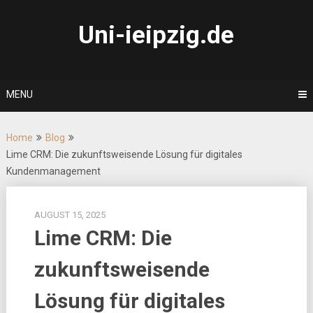
Skip
to
Uni-ieipzig.de
content
MENU
Home
Blog
Lime CRM: Die zukunftsweisende Lösung für digitales
Kundenmanagement
AUGUST 15, 2025
Lime CRM: Die
zukunftsweisende
Lösung für digitales