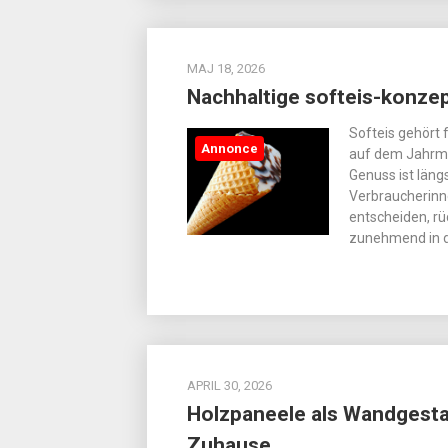
MAJ 18, 2026
Nachhaltige softeis-konze
Softeis gehört
Annonce
auf dem Jahrma
Genuss ist läng
Verbraucherinn
entscheiden, rü
zunehmend in d
APRIL 30, 2026
Holzpaneele als Wandgesta
Zuhause