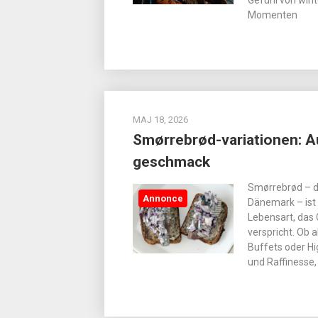
Gefühl von wint
Momenten
MAJ 18, 2026
Smørrebrød-variationen: A
geschmack
Smørrebrød – da
Annonce
Dänemark – ist 
Lebensart, das
verspricht. Ob a
Buffets oder Hi
und Raffinesse,