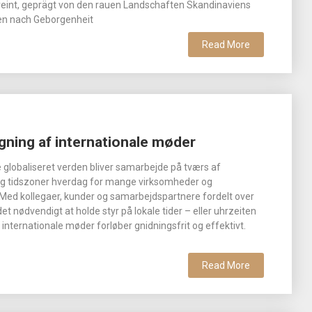
reint, geprägt von den rauen Landschaften Skandinaviens
n nach Geborgenheit
Read More
gning af internationale møder
e globaliseret verden bliver samarbejde på tværs af
g tidszoner hverdag for mange virksomheder og
 Med kollegaer, kunder og samarbejdspartnere fordelt over
det nødvendigt at holde styr på lokale tider – eller uhrzeiten
at internationale møder forløber gnidningsfrit og effektivt.
Read More