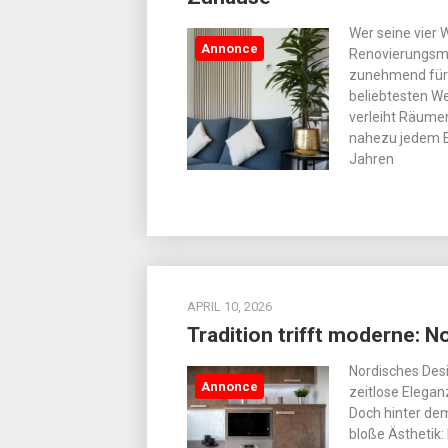
Wer seine vier
Annonce
Renovierungsma
zunehmend für n
beliebtesten W
verleiht Räumen
nahezu jedem Ei
Jahren
APRIL 10, 2026
Tradition trifft moderne: N
Nordisches Desi
Annonce
zeitlose Elegan
Doch hinter dem 
bloße Ästhetik: 