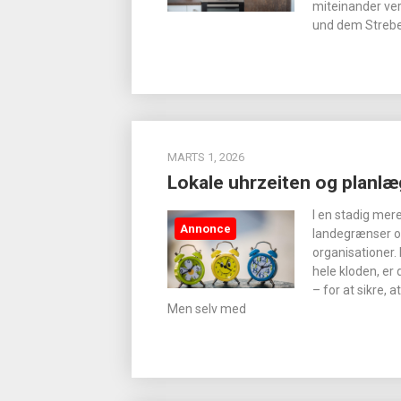
miteinander ve
und dem Strebe
MARTS 1, 2026
Lokale uhrzeiten og planlæ
I en stadig mer
Annonce
landegrænser o
organisationer.
hele kloden, er 
– for at sikre, 
Men selv med