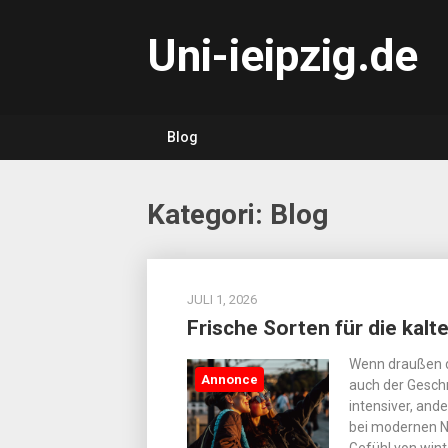
Skip
to
Uni-ieipzig.de
content
Blog
Kategori:
Blog
JULI 1, 2026
Frische Sorten für die kalt
Wenn draußen de
Annonce
auch der Geschm
intensiver, an
bei modernen Ni