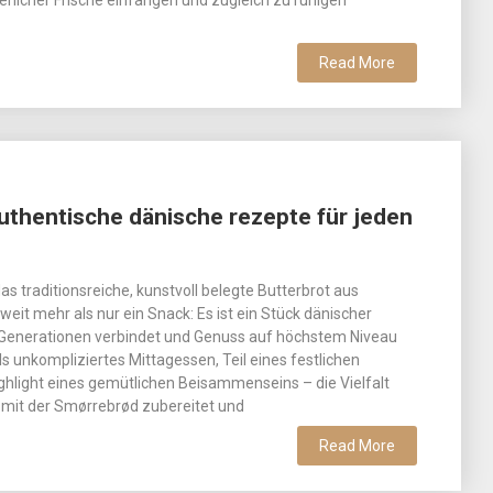
erlicher Frische einfangen und zugleich zu ruhigen
Read More
uthentische dänische rezepte für jeden
s traditionsreiche, kunstvoll belegte Butterbrot aus
weit mehr als nur ein Snack: Es ist ein Stück dänischer
 Generationen verbindet und Genuss auf höchstem Niveau
ls unkompliziertes Mittagessen, Teil eines festlichen
ghlight eines gemütlichen Beisammenseins – die Vielfalt
 mit der Smørrebrød zubereitet und
Read More