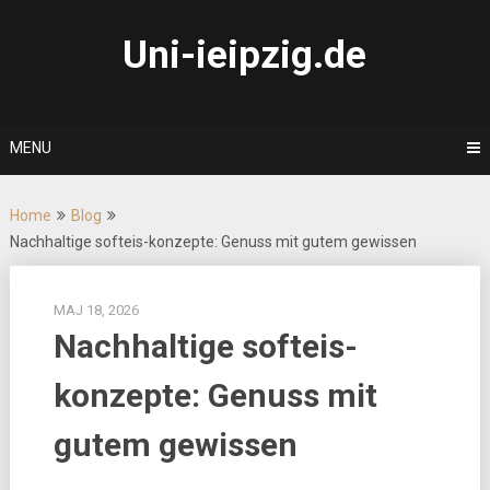
Skip
to
Uni-ieipzig.de
content
MENU
Home
Blog
Nachhaltige softeis-konzepte: Genuss mit gutem gewissen
MAJ 18, 2026
Nachhaltige softeis-
konzepte: Genuss mit
gutem gewissen